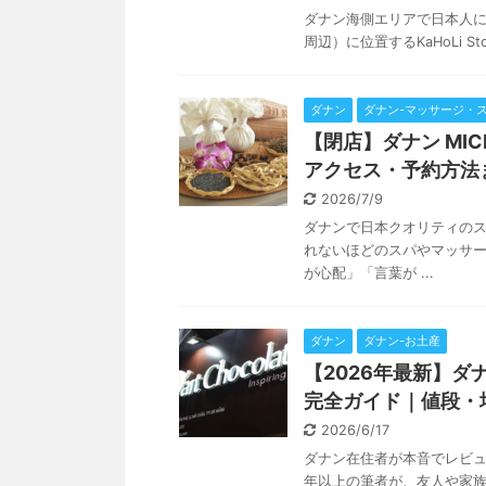
ダナン海側エリアで日本人に大
周辺）に位置するKaHoLi 
ダナン
ダナン-マッサージ・
【閉店】ダナン MI
アクセス・予約方法
2026/7/9
ダナンで日本クオリティのスパ
れないほどのスパやマッサ
が心配」「言葉が ...
ダナン
ダナン-お土産
【2026年最新】ダナン
完全ガイド｜値段・
2026/6/17
ダナン在住者が本音でレビュー！
年以上の筆者が、友人や家