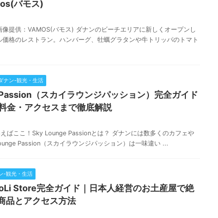
os(バモス)
像提供：VAMOS(バモス) ダナンのビーチエリアに新しくオープンし
ーカル価格のレストラン。ハンバーグ、牡蠣グラタンや牛トリッパのトマト
ダナン-観光・生活
nge Passion（スカイラウンジパッション）完全ガイド
・料金・アクセスまで徹底解説
ここ！Sky Lounge Passionとは？ ダナンには数多くのカフェや
unge Passion（スカイラウンジパッション）は一味違い ...
ン-観光・生活
oLi Store完全ガイド｜日本人経営のお土産屋で絶
商品とアクセス方法