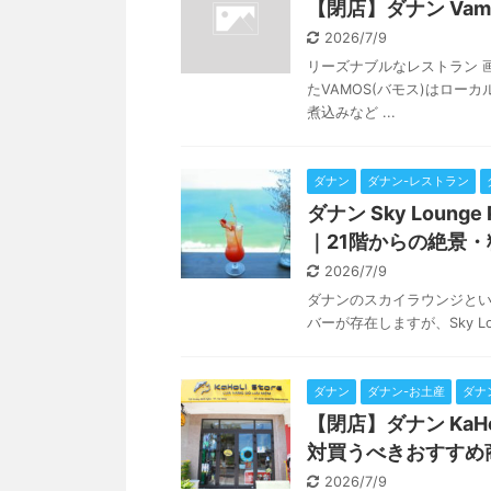
【閉店】ダナン Vam
2026/7/9
リーズナブルなレストラン 画
たVAMOS(バモス)はロ
煮込みなど ...
ダナン
ダナン-レストラン
ダナン Sky Lou
｜21階からの絶景
2026/7/9
ダナンのスカイラウンジといえば
バーが存在しますが、Sky Lo
ダナン
ダナン-お土産
ダナ
【閉店】ダナン KaH
対買うべきおすすめ
2026/7/9