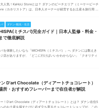
人気！KaHoLi Storeとは？ ダナンのビーチエリア（ミーケービーチ
Store（カホリストア）は、日本人オーナーが経営するお土産＆旅行用 ...
スパ
ダナン-観光・生活
CHISPA(ミチスパ)完全ガイド｜日本人監修・料金・
まで徹底解説
を体験したいなら「MICHISPA（ミチスパ）」へ ダナンには数えき
ージ店がありますが、「どこに行けばいいかわからない」「クオリティ
 D'art Chocolate（ディアートチョコレート）
場所・おすすめフレーバーまで在住者が解説
D'art Chocolate（ディアートチョコレート）とは？ ダナン在住5
族へのお土産を探すたびに必ず立ち寄るチョコレートショップが、この