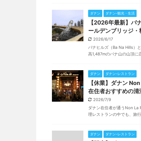
ダナン
ダナン-観光・生活
【2026年最新】
ールデンブリッジ・
2026/6/17
バナヒルズ（Ba Na Hil
高1,487mのバナ山の山頂に広
ダナン
ダナン-レストラン
【休業】ダナン Non 
在住者おすすめの清
2026/7/9
ダナン在住者が通うNon La
理レストランの中でも、旅行者・
ダナン
ダナン-レストラン