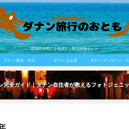
現地在住民によるダナン観光情報サイト
ダナン-観光・生活
ダナン-お土産
ダナン-マッサージ・
アン完全ガイド｜ダナン在住者が教えるフォトジェニ
年