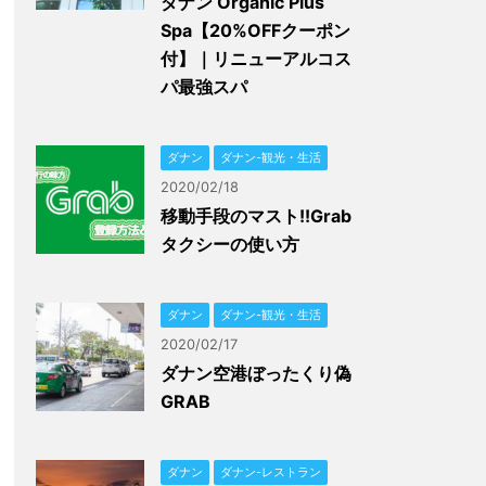
ダナン Organic Plus
Spa【20%OFFクーポン
付】｜リニューアルコス
パ最強スパ
ダナン
ダナン-観光・生活
2020/02/18
移動手段のマスト!!Grab
タクシーの使い方
ダナン
ダナン-観光・生活
2020/02/17
ダナン空港ぼったくり偽
GRAB
ダナン
ダナン-レストラン