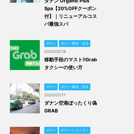
ダナン Organic Plus
Spa【20%OFFクーポン
付】｜リニューアルコス
パ最強スパ
ダナン
ダナン-観光・生活
2020/02/18
移動手段のマスト!!Grab
タクシーの使い方
ダナン
ダナン-観光・生活
2020/02/17
ダナン空港ぼったくり偽
GRAB
ダナン
ダナン-レストラン