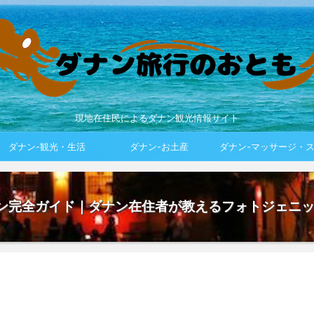
現地在住民によるダナン観光情報サイト
ダナン-観光・生活
ダナン-お土産
ダナン-マッサージ・
アン完全ガイド｜ダナン在住者が教えるフォトジェニ