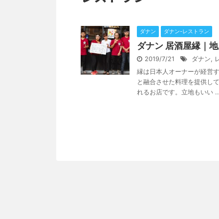
ダナン
ダナン-レストラン
ダナン 居酒屋縁｜
2019/7/21
ダナン
,
縁は日本人オーナーが経営
と融合させた料理を提供し
れるお店です。立地もいい ..