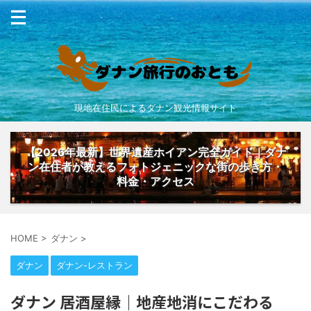
現地在住民によるダナン観光情報サイト
【2026年最新】世界遺産ホイアン完全ガイド｜ダナ
ン在住者が教えるフォトジェニックな街の歩き方・
料金・アクセス
HOME
>
ダナン
>
ダナン
ダナン-レストラン
ダナン 居酒屋縁｜地産地消にこだわる