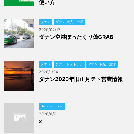
使い方
ダナン
ダナン-観光・生活
2020/02/17
ダナン空港ぼったくり偽GRAB
ダナン
ダナン-レストラン
ダナン-観光・生活
2020/1/24
ダナン2020年旧正月テト営業情報
Uncategorized
2026/8/9
x