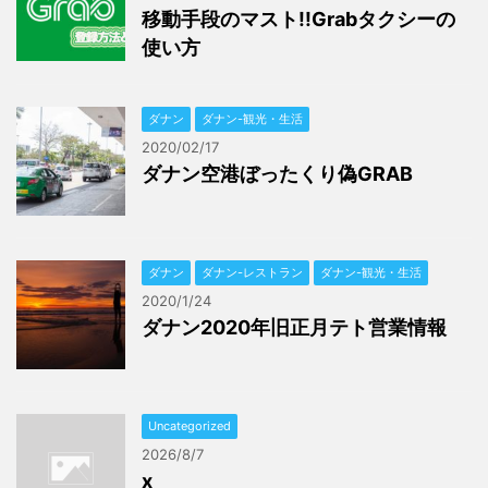
移動手段のマスト!!Grabタクシーの
使い方
ダナン
ダナン-観光・生活
2020/02/17
ダナン空港ぼったくり偽GRAB
ダナン
ダナン-レストラン
ダナン-観光・生活
2020/1/24
ダナン2020年旧正月テト営業情報
Uncategorized
2026/8/7
x