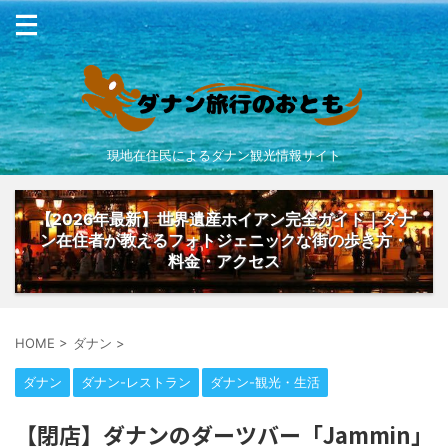
現地在住民によるダナン観光情報サイト
【2026年最新】世界遺産ホイアン完全ガイド｜ダナ
ン在住者が教えるフォトジェニックな街の歩き方・
料金・アクセス
HOME
>
ダナン
>
ダナン
ダナン-レストラン
ダナン-観光・生活
【閉店】ダナンのダーツバー「Jammin」