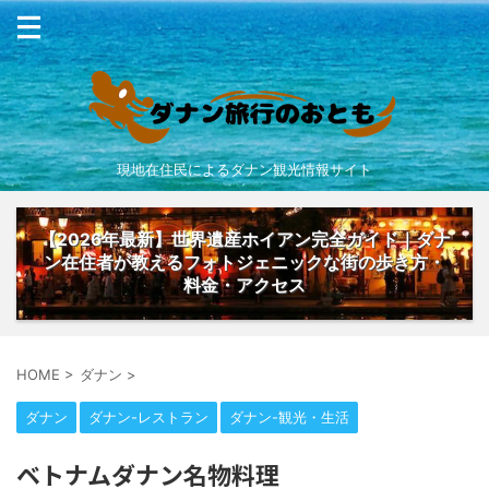
現地在住民によるダナン観光情報サイト
【2026年最新】世界遺産ホイアン完全ガイド｜ダナ
ン在住者が教えるフォトジェニックな街の歩き方・
料金・アクセス
HOME
>
ダナン
>
ダナン
ダナン-レストラン
ダナン-観光・生活
ベトナムダナン名物料理