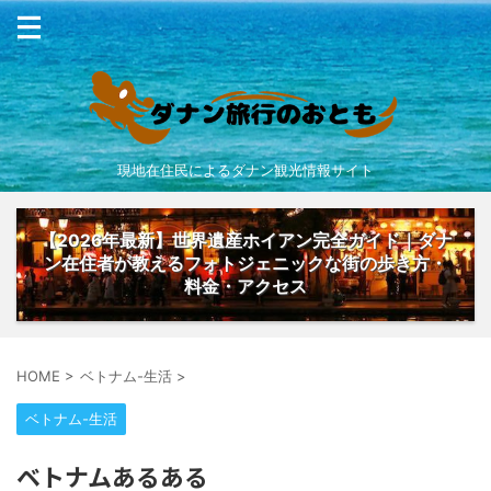
現地在住民によるダナン観光情報サイト
【2026年最新】世界遺産ホイアン完全ガイド｜ダナ
ン在住者が教えるフォトジェニックな街の歩き方・
料金・アクセス
HOME
>
ベトナム-生活
>
ベトナム-生活
ベトナムあるある